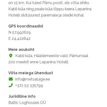
on 15 km. Kui tuled Pärnu poolt, siis võta sihiks
Kabli küla ning peale küla lõppu keera Lepanina
Hotelli sildi juurest paremale ja oledki kohal.
GPS koordinaadid
N 57.992629
E 24.422642
Meie asukoht
Kabli küla, Häädemeeste vald, Pärnumaal
200 meetrit enne Lepanina Hotelli.
Võta meiega ühendust
info@metsaluige.ee
+372 53 335799
Juriidiline info
Baltic Loghouses OÜ