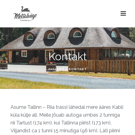
Kontakt
AVALEHT
/
KONTAKT
Asume Tallinn – Riia trassi lähedal mere ääres Kabli
küla külje all. Meile jõuab autoga umbes 2 tunniga
nii Tartust (174 km), kui Tallinna piirist (173 km),
Viljandist ca 1 tunni 15 minutiga (96 km). Läti piirini